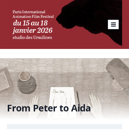
Aller
au
contenu
From Peter to Aida